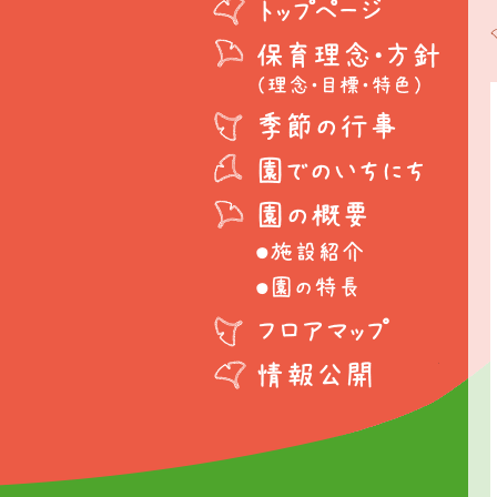
ト
ッ
保
プ
育
ペ
理
ー
季
念
ジ
節
・
園
の
方
で
行
針
園
の
事
の
い
●
概
ち
施
●
要
に
設
園
ち
フ
紹
の
ロ
介
特
情
ア
長
報
マ
公
ッ
開
プ