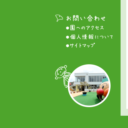
お
問
●
い
園
●
合
へ
個
わ
●
の
人
せ
サ
ア
情
イ
ク
報
ト
セ
に
マ
ス
つ
ッ
い
プ
て